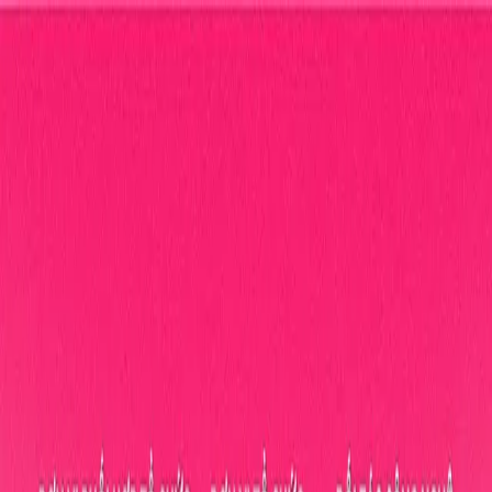
Vé sự kiện
Merchandise
Bình chọn
Về Eventista
Liên hệ
Vé sự kiện
Merchandise
Bình chọn
Về Eventista